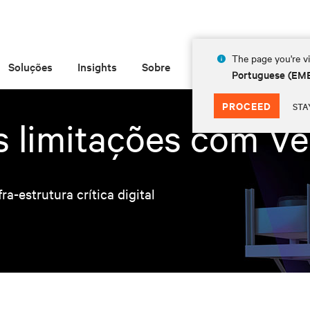
The page you're vi
Soluções
Insights
Sobre
Portuguese (EM
PROCEED
STA
s limitações com V
a-estrutura crítica digital