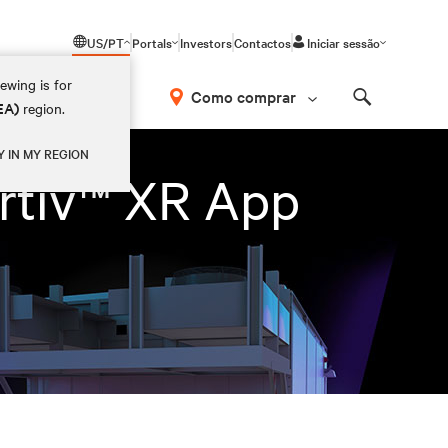
US/PT
Portals
Investors
Contactos
Iniciar sessão
ewing is for
Como comprar
EA)
region.
Search
Y IN MY REGION
ertiv™ XR App