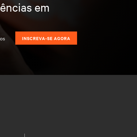
dências em
dos
INSCREVA-SE AGORA