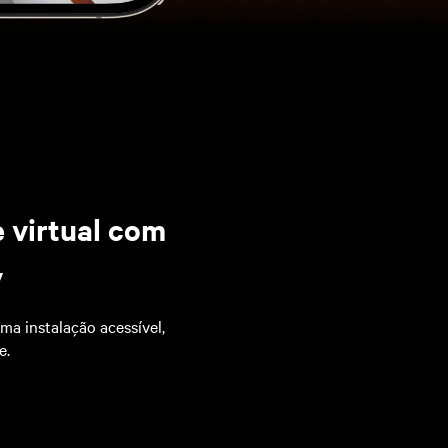
 virtual com
v
a instalação acessível,
e.