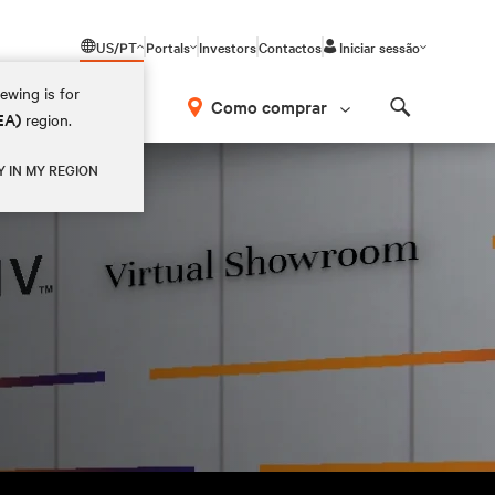
US/PT
Portals
Investors
Contactos
Iniciar sessão
ewing is for
Como comprar
EA)
region.
Search
Y IN MY REGION