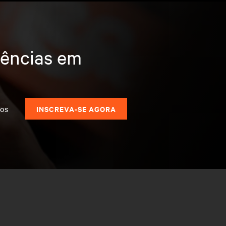
dências em
dos
INSCREVA-SE AGORA