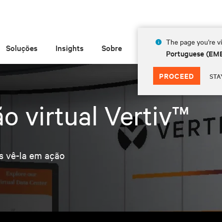
The page you're vi
Soluções
Insights
Sobre
Portuguese (EM
PROCEED
STA
o virtual Vertiv™
s vê-la em ação