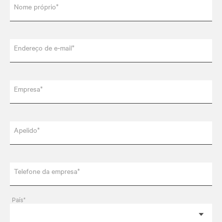
Nome próprio*
Endereço de e‑mail*
Empresa*
Apelido*
Telefone da empresa*
País*