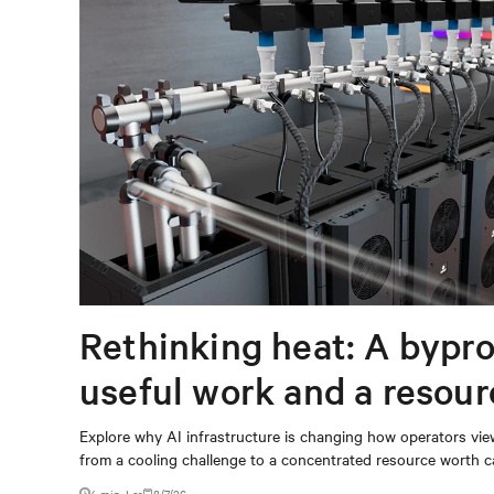
Rethinking heat: A bypro
useful work and a resou
capturing
Explore why AI infrastructure is changing how operators vie
from a cooling challenge to a concentrated resource worth c
4 min. Ler
8/7/26