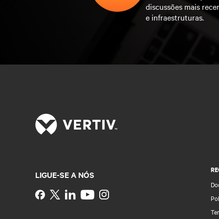
discussões mais rece
e infraestruturas.
RE
LIGUE-SE A NÓS
Do
Instagram
Pol
Te