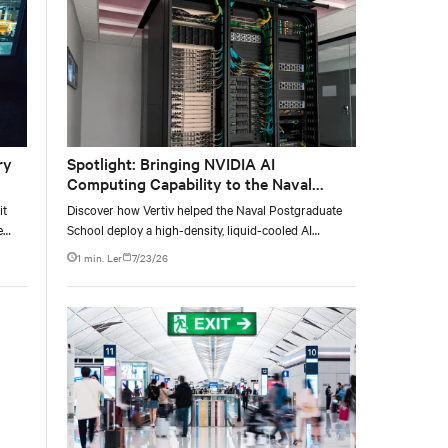
liquid-cooled AI environments.
ry
Spotlight: Bringing NVIDIA AI
Computing Capability to the Naval
Postgraduate School
it
Discover how Vertiv helped the Naval Postgraduate
e
School deploy a high-density, liquid-cooled AI
e at
infrastructure powered by NVIDIA DGX GB300 to
1 min. Ler
7/23/26
accelerate AI research, education, and mission-critical
innovation.