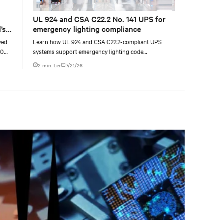
UL 924 and CSA C22.2 No. 141 UPS for
’s
emergency lighting compliance
yed
Learn how UL 924 and CSA C22.2-compliant UPS
00
systems support emergency lighting code
g
requirements with 90-minute backup power, digital
2 min. Ler
7/21/26
compliance logging, and centralized monitoring for
life safety applications.