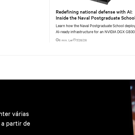
Redefining national defense with AI:
Inside the Naval Postgraduate School
AI infrastructure deployment
Learn how the Naval Postgraduate School deplo
AI-ready infrastructure for an NVIDIA DGX GB3
Blackwell-based NVL72 system within an existin
6 min. Ler
7/28/26
nter várias
a partir de