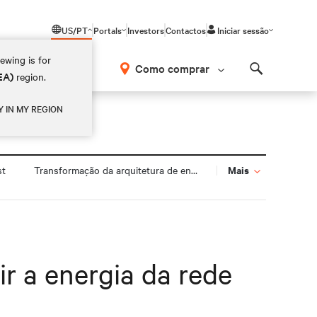
US/PT
Portals
Investors
Contactos
Iniciar sessão
ewing is for
Como comprar
EA)
region.
Search
Y IN MY REGION
Mais
st
Transformação da arquitetura de energia
r a energia da rede