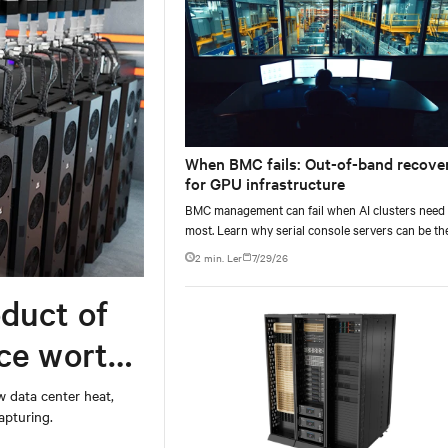
When BMC fails: Out-of-band recove
for GPU infrastructure
BMC management can fail when AI clusters need 
most. Learn why serial console servers can be th
only reliable recovery path for GPU infrastructur
2 min. Ler
7/29/26
scale.
duct of
rce worth
w data center heat,
apturing.