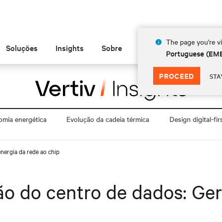
The page you're vi
Soluções
Insights
Sobre
Portuguese (EM
PROCEED
STA
mia energética
Evolução da cadeia térmica
Design digital-fir
nergia da rede ao chip
o do centro de dados: Geri