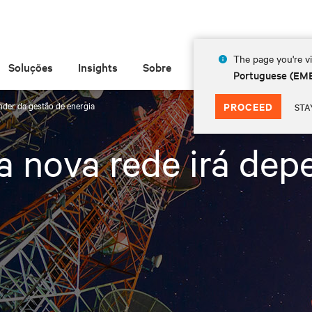
The page you're vi
Soluções
Insights
Sobre
Portuguese (EM
nder da gestão de energia
PROCEED
STA
a nova rede irá dep