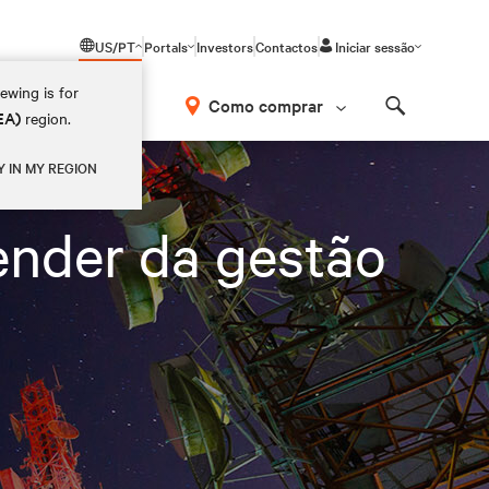
US/PT
Portals
Investors
Contactos
Iniciar sessão
ewing is for
Como comprar
EA)
region.
Search
Y IN MY REGION
ender da gestão