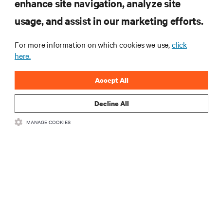
enhance site navigation, analyze site
RECURSOS
usage, and assist in our marketing efforts.
SUPORTE
For more information on which cookies we use,
click
here.
CORPORATIVO
Accept All
Decline All
MANAGE COOKIES
LIGUE-SE A NÓS
Insta
•
•
Termos de utilização
Política de Privacidade de Dados e de Cookies
Declaração de acessibilidade
©
2026 Vertiv Group Corp. Todos os direitos reservados.