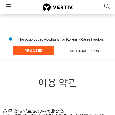
Menu
Op
sea
mod
Korean (Korea)
The page you're viewing is for
region.
PROCEED
STAY IN MY REGION
이용 약관
최종 업데이트: 2016년 11월 21일