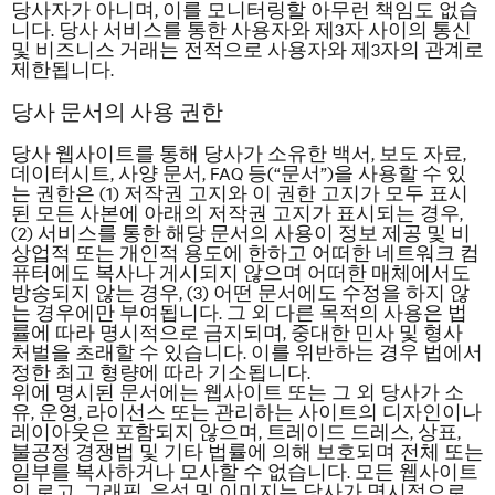
당사자가 아니며, 이를 모니터링할 아무런 책임도 없습
니다. 당사 서비스를 통한 사용자와 제3자 사이의 통신
및 비즈니스 거래는 전적으로 사용자와 제3자의 관계로
제한됩니다.
당사 문서의 사용 권한
당사 웹사이트를 통해 당사가 소유한 백서, 보도 자료,
데이터시트, 사양 문서, FAQ 등(“문서”)을 사용할 수 있
는 권한은 (1) 저작권 고지와 이 권한 고지가 모두 표시
된 모든 사본에 아래의 저작권 고지가 표시되는 경우,
(2) 서비스를 통한 해당 문서의 사용이 정보 제공 및 비
상업적 또는 개인적 용도에 한하고 어떠한 네트워크 컴
퓨터에도 복사나 게시되지 않으며 어떠한 매체에서도
방송되지 않는 경우, (3) 어떤 문서에도 수정을 하지 않
는 경우에만 부여됩니다. 그 외 다른 목적의 사용은
법
률에
따라 명시적으로 금지되며, 중대한 민사 및 형사
처벌을 초래할 수 있습니다. 이를 위반하는 경우 법에서
정한 최고 형량에 따라 기소됩니다.
위에 명시된 문서에는 웹사이트 또는 그 외 당사가 소
유, 운영, 라이선스 또는 관리하는 사이트의 디자인이나
레이아웃은 포함되지 않으며, 트레이드 드레스, 상표,
불공정 경쟁법
및
기타 법률에 의해 보호되며 전체 또는
일부를 복사하거나 모사할 수 없습니다. 모든 웹사이트
의 로고, 그래픽, 음성 및 이미지는 당사가 명시적으로