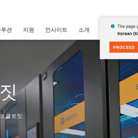
The page y
솔루션
지원
인사이트
소개
Korean (K
PROCEED
로짓
크 클로짓.