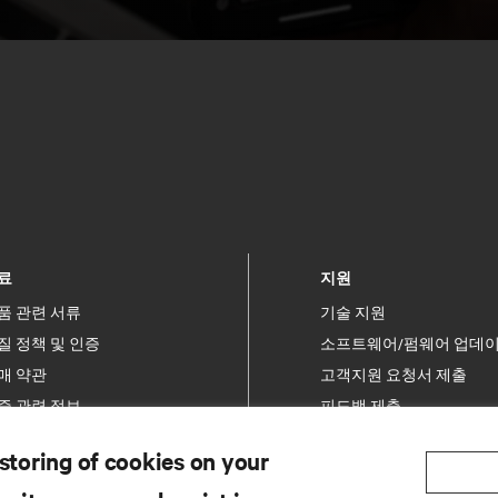
료
지원
품 관련 서류
기술 지원
질 정책 및 인증
소프트웨어/펌웨어 업데
매 약관
고객지원 요청서 제출
증 관련 정보
피드백 제출
허
연락처
 storing of cookies on your
이트 맵
제품 등록