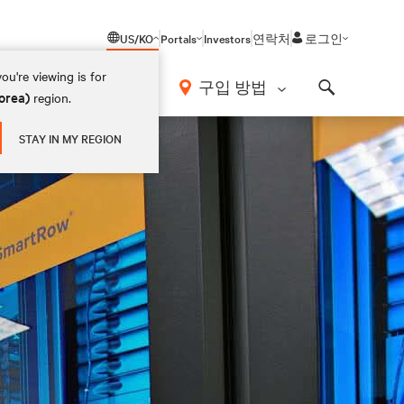
US/KO
Portals
Investors
연락처
로그인
ou're viewing is for
구입 방법
orea)
region.
Search
STAY IN MY REGION