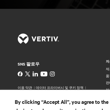
자
SNS 팔로우
제
Instagram
품
판
이용 약관
데이터 프라이버시 및 쿠키 정책
보
备案/许可证号: 粤ICP备05080515号
접근성
특
선언문
By clicking “Accept All”, you agree to the
©
2026 Vertiv Group Corp. All rights reserved.
사