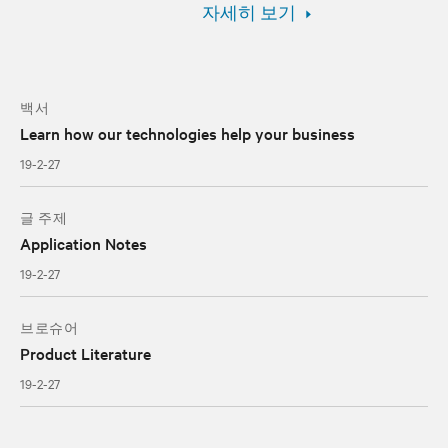
자세히 보기
백서
Learn how our technologies help your business
19-2-27
글 주제
Application Notes
19-2-27
브로슈어
Product Literature
19-2-27