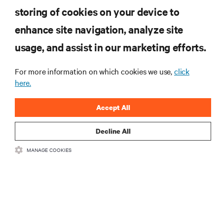
storing of cookies on your device to
자료
enhance site navigation, analyze site
지원
usage, and assist in our marketing efforts.
For more information on which cookies we use,
click
기업
here.
Accept All
Decline All
SNS 팔로우
MANAGE COOKIES
Insta
•
•
이용 약관
데이터 프라이버시 및 쿠키 정책
备案/许可证号: 粤ICP
•
备05080515号
접근성 선언문
©
2026 Vertiv Group Corp. All rights reserved.