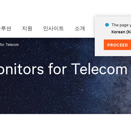
The page y
솔루션
지원
인사이트
소개
Korean (K
 for Telecom
PROCEED
onitors for Telecom