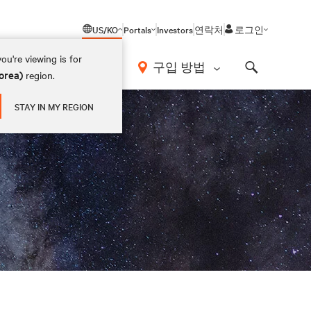
US/KO
Portals
Investors
연락처
로그인
ou're viewing is for
구입 방법
orea)
region.
Search
STAY IN MY REGION