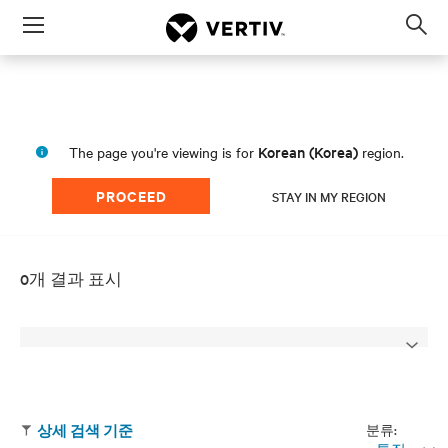
Menu
Op
sea
mod
Korean (Korea)
The page you're viewing is for
region.
PROCEED
STAY IN MY REGION
0개 결과 표시
분류:
상세 검색 기준