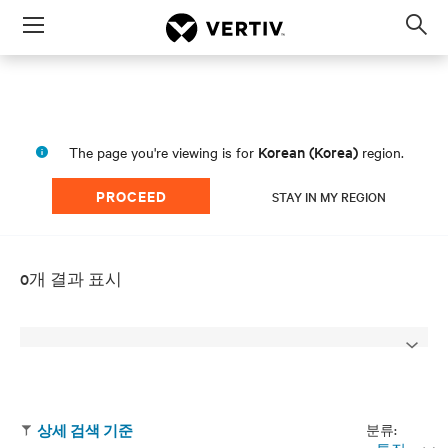
Menu
Op
sea
mod
Korean (Korea)
The page you're viewing is for
region.
PROCEED
STAY IN MY REGION
0개 결과 표시
분류:
상세 검색 기준