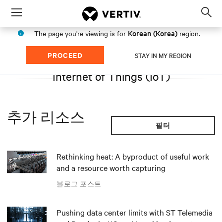
Menu
Op
sea
Korean (Korea)
The page you're viewing is for
region.
mod
PROCEED
STAY IN MY REGION
Internet of Things (IoT)
추가 리소스
필터
Rethinking heat: A byproduct of useful work
and a resource worth capturing
블로그 포스트
Pushing data center limits with ST Telemedia