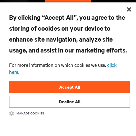
지금 가입하기
By clicking “Accept All”, you agree to the
storing of cookies on your device to
자료
enhance site navigation, analyze site
지원
usage, and assist in our marketing efforts.
For more information on which cookies we use,
click
기업
here.
Accept All
Decline All
SNS 팔로우
MANAGE COOKIES
Insta