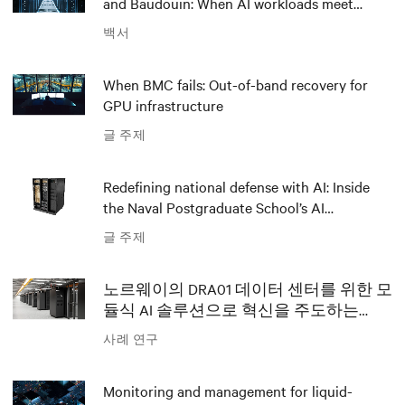
and Baudouin: When AI workloads meet
outdated critical power infrastructure
백서
When BMC fails: Out-of-band recovery for
GPU infrastructure
글 주제
Redefining national defense with AI: Inside
the Naval Postgraduate School’s AI
infrastructure deployment
글 주제
노르웨이의 DRA01 데이터 센터를 위한 모
듈식 AI 솔루션으로 혁신을 주도하는
Polar와 Vertiv
사례 연구
Monitoring and management for liquid-