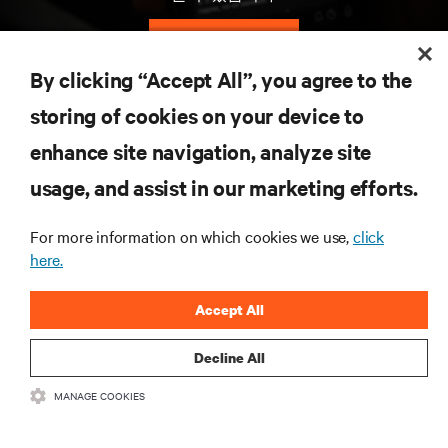
지금 가입하기
By clicking “Accept All”, you agree to the
storing of cookies on your device to
자료
enhance site navigation, analyze site
지원
usage, and assist in our marketing efforts.
For more information on which cookies we use,
click
기업
here.
Accept All
Decline All
SNS 팔로우
MANAGE COOKIES
Insta