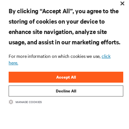
By clicking “Accept All”, you agree to the
storing of cookies on your device to
자료
enhance site navigation, analyze site
지원
usage, and assist in our marketing efforts.
For more information on which cookies we use,
click
기업
here.
Accept All
Decline All
SNS 팔로우
MANAGE COOKIES
Insta
•
•
이용 약관
데이터 프라이버시 및 쿠키 정책
备案/许可证号: 粤ICP