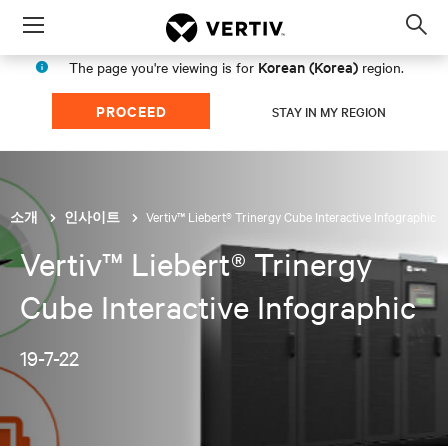
Menu
Op
sea
Korean (Korea)
The page you're viewing is for
region.
mod
PROCEED
STAY IN MY REGION
Vertiv™ Liebert® Trinergy Cube Interactive Infographic
소개
인사이트
Vertiv™ Liebert® Trinergy
Cube Interactive Infographic
19-7-22