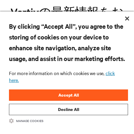
Vertivの最新情報をお
届けします
By clicking “Accept All”, you agree to the
storing of cookies on your device to
.新製品や業界動向に関する最新情
enhance site navigation, analyze site
報をメールでお届けします。ぜひ
usage, and assist in our marketing efforts.
ご登録ください。
For more information on which cookies we use,
click
here.
Accept All
登録する
Decline All
MANAGE COOKIES