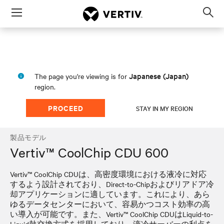
Menu
Op
sea
mod
Japanese (Japan)
The page you're viewing is for
region.
PROCEED
STAY IN MY REGION
製品モデル
Vertiv™ CoolChip CDU 600
Vertiv™ CoolChip CDUは、高密度環境における液冷に対応
するよう設計されており、Direct-to-Chipおよびリアドア冷
却アプリケーションに適しています。これにより、あら
ゆるデータセンターにおいて、容易かつコスト効率の高
い導入が可能です。また、Vertiv™ CoolChip CDUはLiquid-to-