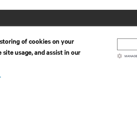
 storing of cookies on your
 site usage, and assist in our
MANAGE
.
ソース
サポート
品説明
テクニカルサポート
質ポリシーおよび取得認証
ソフトウェア／ファーム
ップデート
売条件
サポート要求の送信
証内容
フィードバックの送信
許
問い合わせ先
イトマップ
製品登録