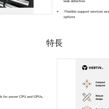
leak detection
Flexible support services av
options
特長
ck for server CPU and GPUs.