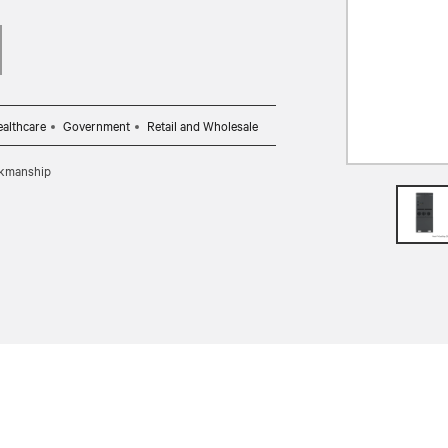
althcare
Government
Retail and Wholesale
rkmanship