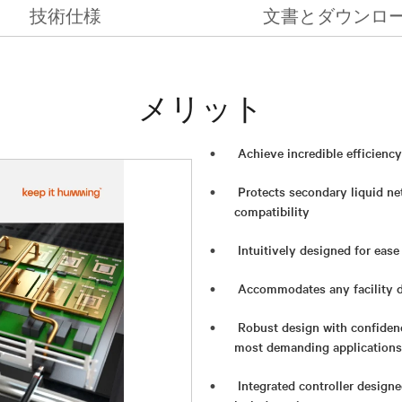
技術仕様
文書とダウンロ
メリット
Achieve incredible efficienc
Protects secondary liquid ne
compatibility
Intuitively designed for eas
Accommodates any facility d
Robust design with confidenc
most demanding applications
Integrated controller design