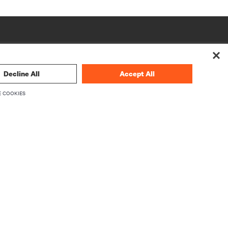
Decline All
Accept All
 COOKIES
企業
Vertivについて
ウェアのア
エグゼクティブ
採用情報
投資家向け情報
倫理とコンプライアンス
行動規範
プライバシーに関する選択