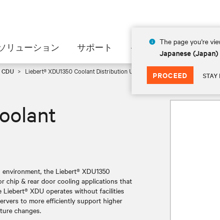
The page you're view
ソリューション
サポート
インサイト
会社情
Japanese (Japan)
p CDU
Liebert® XDU1350 Coolant Distribution Unit
PROCEED
STAY 
oolant
ed environment, the Liebert® XDU1350
or chip & rear door cooling applications that
e Liebert® XDU operates without facilities
servers to more efficiently support higher
cture changes.