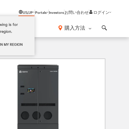
US/JP
Portals
Investors
お問い合わせ
ログイン
ing is for
報
購入方法
region.
Search
IN MY REGION