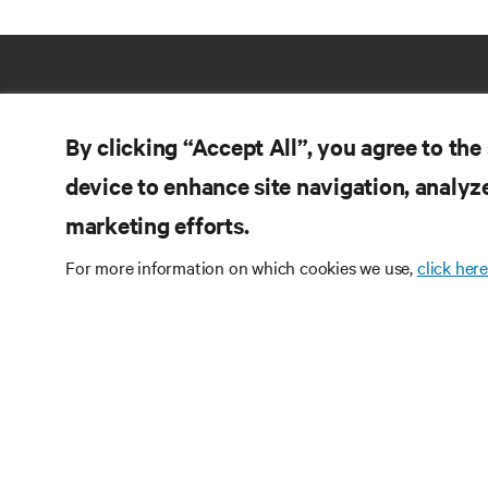
By clicking “Accept All”, you agree to the
device to enhance site navigation, analyze
marketing efforts.
For more information on which cookies we use,
click here
リ
つながる
製
Instagram
品
販
利用規約
データプライバシーおよびCookie
保
に関する方針
备案/许可证号: 粤ICP备
特
05080515号
アクセシビリティステートメン
ト
サ
©
2026 Vertiv Group Corp. 無断複製・転載を禁