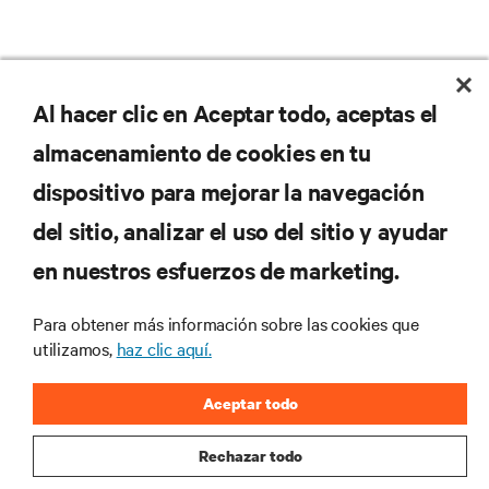
No se pierda nunca una
Al hacer clic en Aceptar todo, aceptas el
almacenamiento de cookies en tu
oferta
dispositivo para mejorar la navegación
del sitio, analizar el uso del sitio y ayudar
Regístrese en nuestra lista de correos
en nuestros esfuerzos de marketing.
para recibir las últimas novedades de
productos y actualizaciones de la
Para obtener más información sobre las cookies que
industria de Vertiv.
utilizamos,
haz clic aquí.
Aceptar todo
REGISTRARSE
Rechazar todo