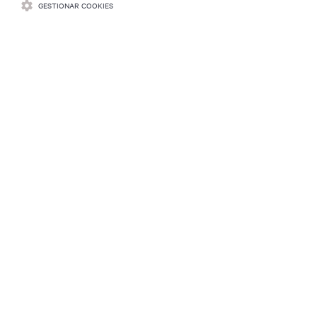
GESTIONAR COOKIES
RECURSOS
SOPORTE
CORPORATIVO