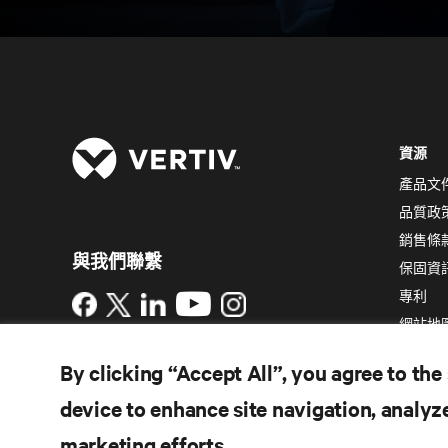
資源
產品文
品質政
銷售條
與我們聯繫
保固資
專利
Instagram
網站地
使用條款
資料隱私權和 Cookie 政策
備案/
By clicking “Accept All”, you agree to the
許可證號：粵 ICP 備05080515號
無障礙聲明
device to enhance site navigation, analyze
©
2026 Vertiv Group Corp. 保留所有權利。
marketing efforts.