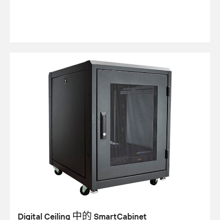
Digital Ceiling 中的 SmartCabinet