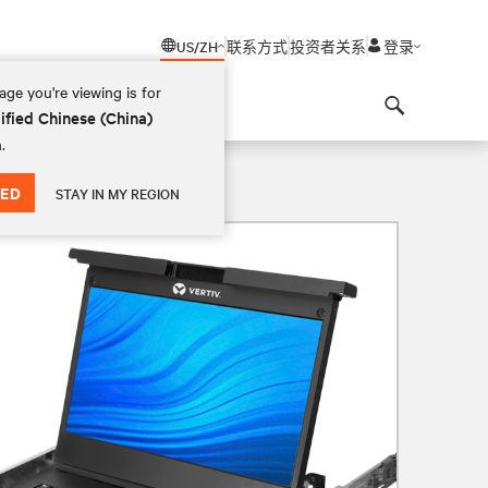
US/ZH
联系方式
投资者关系
登录
ge you're viewing is for
ified Chinese (China)
Search
.
ED
STAY IN MY REGION