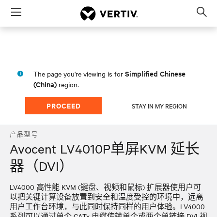
Menu
Op
sea
mod
Simplified Chinese
The page you're viewing is for
(China)
region.
PROCEED
STAY IN MY REGION
产品型号
Avocent LV4010P单屏KVM 延长
器（DVI）
LV4000 高性能 KVM (键盘、视频和鼠标) 扩展器使用户可
以把关键计算设备放置到安全和温度受控的环境中，远离
用户工作台环境，与此同时保持同样的用户体验。LV4000
系列可以通过单个 CATx 电缆传输单个或两个单链接 DVI 视