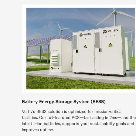
Battery Energy Storage System (BESS)
Vertiv's BESS solution is optimized for mission-critical
facilities. Our full-featured PCS—fast acting in 2ms—and the
latest li-ion batteries, supports your sustainability goals and
improves uptime.