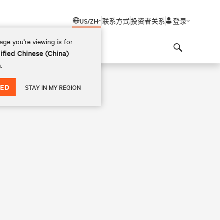
US/ZH
联系方式
投资者关系
登录
ge you're viewing is for
ified Chinese (China)
Search
.
ED
STAY IN MY REGION