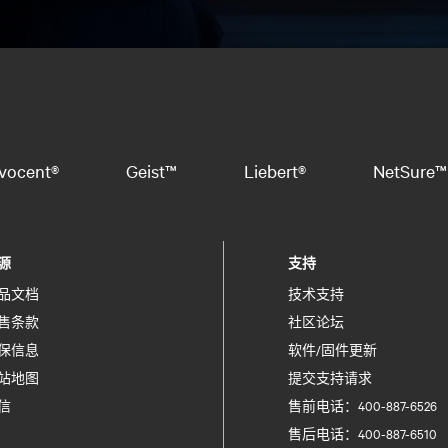
vocent®
Geist™
Liebert®
NetSure™
源
支持
品文档
技术支持
售条款
社区论坛
保信息
软件/固件更新
站地图
提交支持请求
信
售前电话：400-887-6526
售后电话：400-887-6510