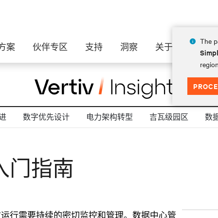
The pa
方案
伙伴专区
支持
洞察
关于
Simpl
region
PROCE
进
数字优先设计
电力架构转型
吉瓦级园区
数
入门指南
效运行需要持续的密切监控和管理。数据中心管