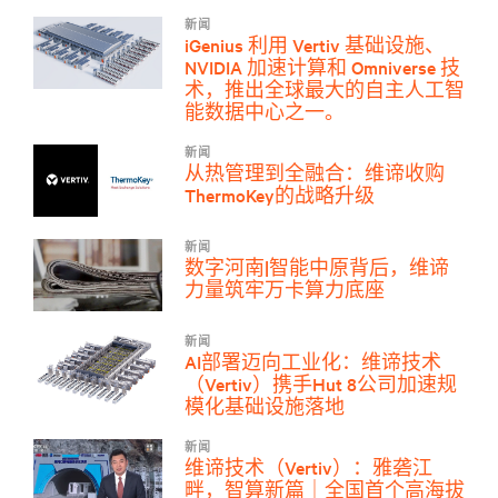
新闻
iGenius 利用 Vertiv 基础设施、
NVIDIA 加速计算和 Omniverse 技
术，推出全球最大的自主人工智
能数据中心之一。
新闻
从热管理到全融合：维谛收购
ThermoKey的战略升级
新闻
数字河南|智能中原背后，维谛
力量筑牢万卡算力底座
新闻
AI部署迈向工业化：维谛技术
（Vertiv）携手Hut 8公司加速规
模化基础设施落地
新闻
维谛技术（Vertiv）：雅砻江
畔，智算新篇｜全国首个高海拔