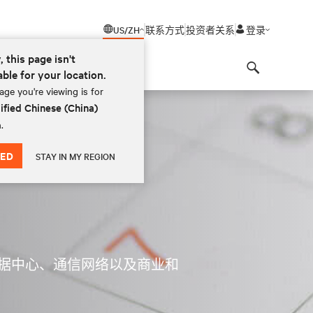
US/ZH
联系方式
投资者关系
登录
, this page isn't
able for your location.
Search
ge you're viewing is for
ified Chinese (China)
.
ED
STAY IN MY REGION
据中心、通信网络以及商业和