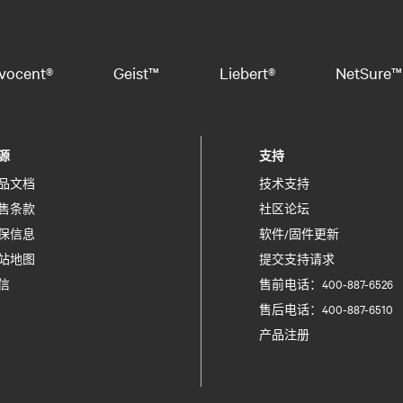
vocent®
Geist™
Liebert®
NetSure™
源
支持
品文档
技术支持
售条款
社区论坛
保信息
软件/固件更新
站地图
提交支持请求
信
售前电话：400-887-6526
售后电话：400-887-6510
产品注册