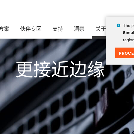
The pa
方案
伙伴专区
支持
洞察
关于
Simpl
region
PROCE
5： 更接近边缘