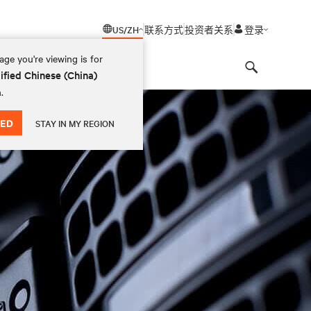
US/ZH
联系方式
投资者关系
登录
ge you're viewing is for
ified Chinese (China)
Search
.
ED
STAY IN MY REGION