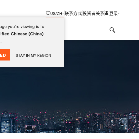
US/ZH
联系方式
投资者关系
登录
ge you're viewing is for
ified Chinese (China)
Search
.
ED
STAY IN MY REGION