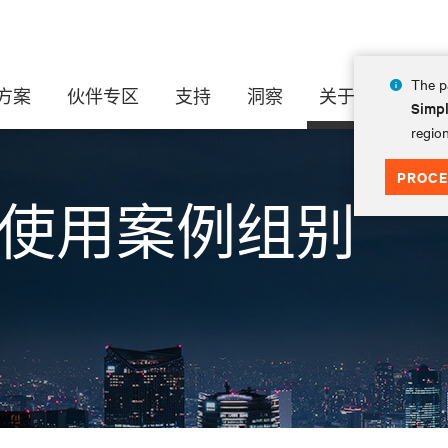
The pa
方案
伙伴专区
支持
洞察
关于
Simpl
region
PROCE
 大使用案例组别