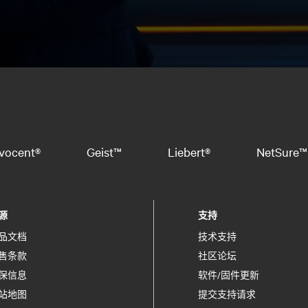
vocent®
Geist™
Liebert®
NetSure™
源
支持
品文档
技术支持
售条款
社区论坛
保信息
软件/固件更新
站地图
提交支持请求