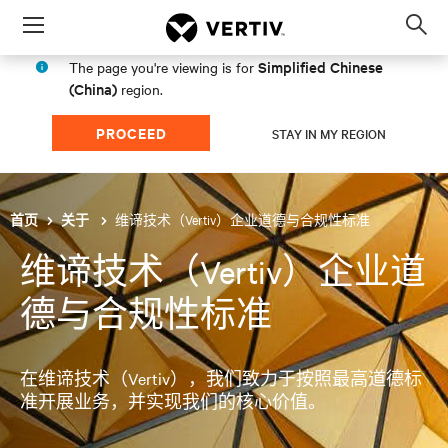
Menu
Op
sea
Simplified Chinese
The page you're viewing is for
mod
(China)
region.
PROCEED
STAY IN MY REGION
维谛技术（Vertiv）企业道德与合规性标准
首页
关于
维谛技术（Vertiv）企业道
德与合规性标准
在维谛技术（Vertiv），我们致力于按照最高道德标
准开展业务，并实现我们的核心价值。