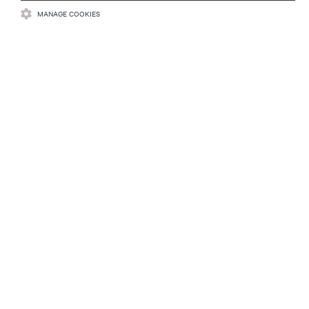
MANAGE COOKIES
登録する
リソース
サポート
企業
つながる