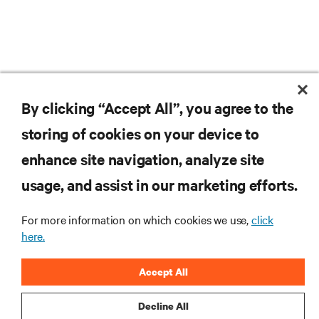
By clicking “Accept All”, you agree to the
storing of cookies on your device to
enhance site navigation, analyze site
Vertivの最新情報をお
usage, and assist in our marketing efforts.
届けします
For more information on which cookies we use,
click
here.
.新製品や業界動向に関する最新情
報をメールでお届けします。ぜひ
Accept All
ご登録ください。
Decline All