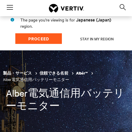
Menu
Op
sea
Japanese (Japan)
The page you're viewing is for
mod
region.
PROCEED
STAY IN MY REGION
製品・サービス
信頼できる名前
Albér™
Alber電気通信用バッテリーモニター
Alber電気通信用バッテリ
ーモニター