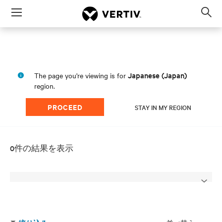
Menu
Op
sea
mod
Japanese (Japan)
The page you're viewing is for
region.
PROCEED
STAY IN MY REGION
0件の結果を表示