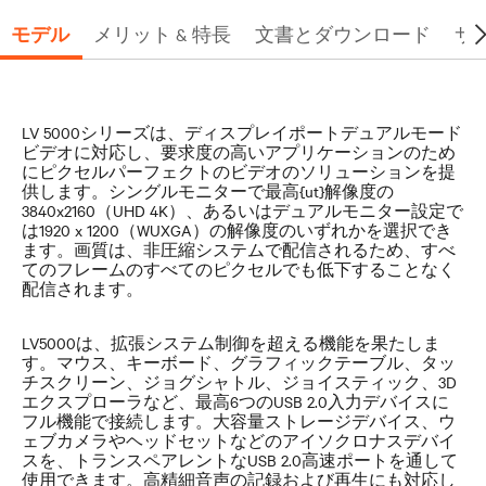
モデル
メリット & 特長
文書とダウンロード
サ
LV 5000シリーズは、ディスプレイポートデュアルモード
ビデオに対応し、要求度の高いアプリケーションのため
にピクセルパーフェクトのビデオのソリューションを提
供します。シングルモニターで最高{ut}解像度の
3840x2160（UHD 4K）、あるいはデュアルモニター設定で
は1920 x 1200（WUXGA）の解像度のいずれかを選択でき
ます。画質は、非圧縮システムで配信されるため、すべ
てのフレームのすべてのピクセルでも低下することなく
配信されます。
LV5000は、拡張システム制御を超える機能を果たしま
す。マウス、キーボード、グラフィックテーブル、タッ
チスクリーン、ジョグシャトル、ジョイスティック、3D
エクスプローラなど、最高6つのUSB 2.0入力デバイスに
フル機能で接続します。大容量ストレージデバイス、ウ
ェブカメラやヘッドセットなどのアイソクロナスデバイ
スを、トランスペアレントなUSB 2.0高速ポートを通して
使用できます。高精細音声の記録および再生にも対応し