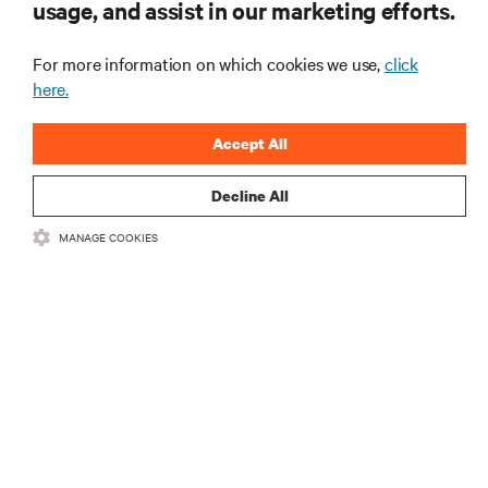
usage, and assist in our marketing efforts.
ご登録ください。
For more information on which cookies we use,
click
here.
Accept All
登録する
Decline All
MANAGE COOKIES
リソース
サポート