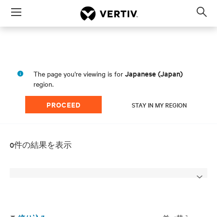
Menu
Op
sea
mod
Japanese (Japan)
The page you're viewing is for
region.
PROCEED
STAY IN MY REGION
0件の結果を表示