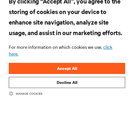
By clicking “Accept All”, you agree to the
storing of cookies on your device to
リソース
enhance site navigation, analyze site
usage, and assist in our marketing efforts.
サポート
For more information on which cookies we use,
click
here.
企業
Accept All
Decline All
つながる
MANAGE COOKIES
Insta
•
•
利用規約
データプライバシーおよびCookieに関する方針
备案/