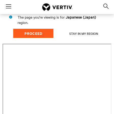
Menu
Op
sea
Japanese (Japan)
The page you're viewing is for
mod
region.
PROCEED
STAY IN MY REGION