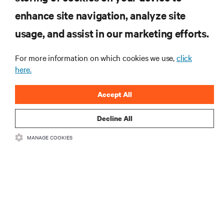
enhance site navigation, analyze site
資源
usage, and assist in our marketing efforts.
支援
For more information on which cookies we use,
click
here.
總公司
Accept All
Decline All
與我們聯繫
MANAGE COOKIES
Insta
•
•
使用條款
資料隱私權和 Cookie 政策
備案/許可證號：粵 ICP 備
•
05080515號
無障礙聲明
©
2026 Vertiv Group Corp. 保留所有權利。