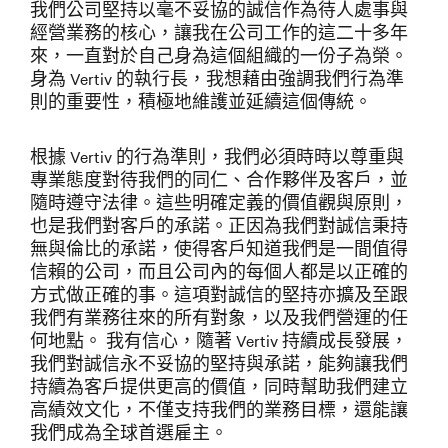
我們公司堅持以毫不妥協的誠信作為待人處事與
經營業務的核心，讓我在公司工作的這二十多年
來，一直對於自己身為這個組織的一份子為榮。
身為 Vertiv 的執行長，我想藉由強調我們行為準
則的重要性，積極地維護並延續這個傳統。
根據 Vertiv 的行為準則，我們必須時時以尊重與
專業態度對待我們的同仁、合作夥伴及客戶，並
隨時遵守法律。這些明確定義的價值觀與原則，
也是我們對客戶的承諾。正因為我們對誠信秉持
無與倫比的承諾，使得客戶知道我們是一間值得
信賴的公司，而且公司內的每個人都是以正確的
方式做正確的事。這項對誠信的堅持亦擴及至跟
我們有業務往來的所有對象，以及我們營運的任
何地點。 我有信心，隨著 Vertiv 持續成長發展，
我們對誠信永不妥協的堅持與承諾，能夠讓我們
持續為客戶提供更高的價值，同時幫助我們建立
高績效文化，不僅支持我們的業務目標，還能讓
我們成為全球首選雇主。