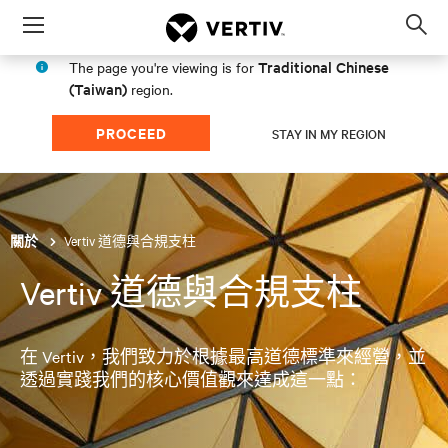
Menu
Op
sea
Traditional Chinese
The page you're viewing is for
mod
(Taiwan)
region.
PROCEED
STAY IN MY REGION
Vertiv 道德與合規支柱
關於
Vertiv 道德與合規支柱
在 Vertiv，我們致力於根據最高道德標準來經營，並
透過實踐我們的核心價值觀來達成這一點：