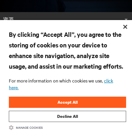
資源
By clicking “Accept All”, you agree to the
支援
storing of cookies on your device to
總公司
enhance site navigation, analyze site
usage, and assist in our marketing efforts.
For more information on which cookies we use,
click
here.
與我們聯繫
Accept All
Insta
Decline All
•
•
使用條款
資料隱私權和 Cookie 政策
備案/許可證號：粵 ICP 備
MANAGE COOKIES