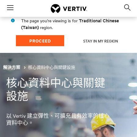
Menu
Op
sea
Traditional Chinese
The page you're viewing is for
mod
(Taiwan)
region.
PROCEED
STAY IN MY REGION
核心資料中心與關鍵設施
解決方案
核心資料中心與關鍵
設施
以 Vertiv 建立彈性、可擴充且有效率的核心
資料中心。