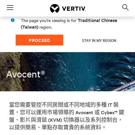
Menu
Op
sea
Traditional Chinese
The page you're viewing is for
mod
(Taiwan)
region.
PROCEED
STAY IN MY REGION
Avocent®
當您需要管控不同房間或不同地域的多種 IT 裝
置，您可以運用市場領導的 Avocent 或 Cybex™ 鍵
盤、影片與滑鼠 (KVM) 切換器以及系列控制台，
以提供簡易、單點存取寶貴的系統資料。