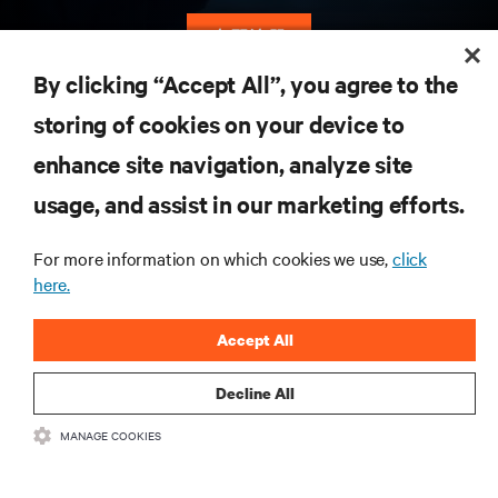
立即注册
By clicking “Accept All”, you agree to the
storing of cookies on your device to
enhance site navigation, analyze site
資源
usage, and assist in our marketing efforts.
支援
For more information on which cookies we use,
click
here.
總公司
Accept All
Decline All
與我們聯繫
MANAGE COOKIES
Insta