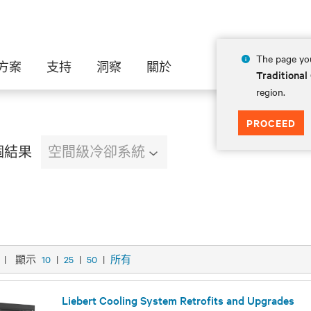
The page you
方案
支持
洞察
關於
Traditional
region.
PROCEED
 個結果
空間級冷卻系統
|
顯示
10
|
25
|
50
|
所有
Liebert Cooling System Retrofits and Upgrades