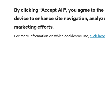
By clicking “Accept All”, you agree to the
device to enhance site navigation, analyze
marketing efforts.
For more information on which cookies we use,
click here
订阅获
定期获取行业重要
与专家洞见。