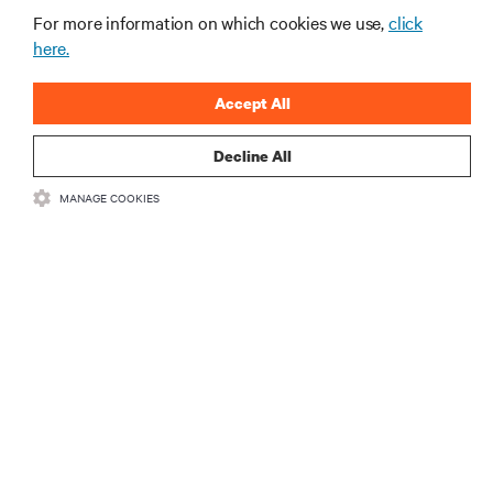
立即注册
For more information on which cookies we use,
click
here.
Accept All
Decline All
MANAGE COOKIES
資源
支援
總公司