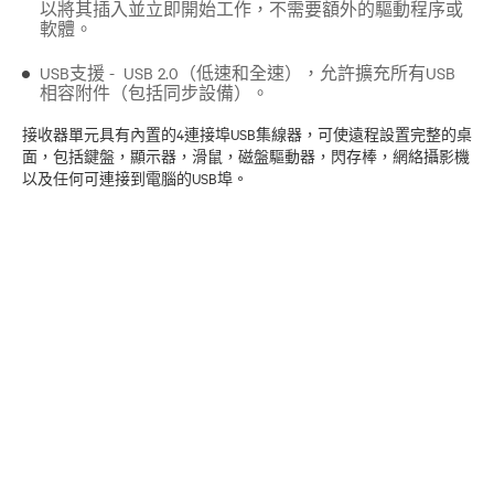
以將其插入並立即開始工作，不需要額外的驅動程序或
軟體。
USB支援 - USB 2.0（低速和全速），允許擴充所有USB
相容附件（包括同步設備）。
接收器單元具有內置的4連接埠USB集線器，可使遠程設置完整的桌
面，包括鍵盤，顯示器，滑鼠，磁盤驅動器，閃存棒，網絡攝影機
以及任何可連接到電腦的USB埠。