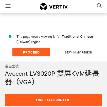
Menu
Op
sea
mod
Traditional Chinese
The page you're viewing is for
(Taiwan)
region.
PROCEED
STAY IN MY REGION
產品型號
Avocent LV3020P 雙屏KVM延長
器（VGA）
FIND SALES CONTACT