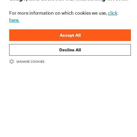
立即注册
For more information on which cookies we use,
click
here.
Accept All
Decline All
MANAGE COOKIES
資源
支援
總公司