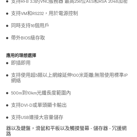
支持RFB 3.3的VNC服務器 最高256位AES和RSA 2048加密
支持VM和RS232，用於電源控制
同時支持16個用戶
帶外BIOS級存取
應用的理想選擇
即插即用
支持使用超5類以上網線延伸100米距離;無限使用標準IP
網絡
500m到10km光纖長度範圍內
支持DVI-D或單頭顯卡輸出
支持USB連接大容量儲存
器以及鍵盤，滑鼠和平板以及觸摸螢幕 - 儲存器 - 冗援網
路