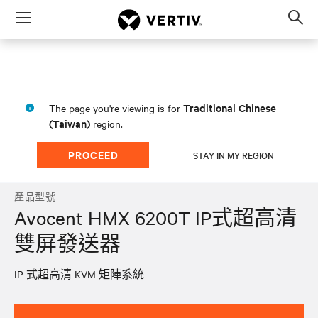
Menu
Op
sea
mod
Traditional Chinese
The page you're viewing is for
(Taiwan)
region.
PROCEED
STAY IN MY REGION
產品型號
Avocent HMX 6200T IP式超高清
雙屏發送器
IP 式超高清 KVM 矩陣系統