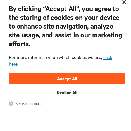
By clicking “Accept All”, you agree to
the storing of cookies on your device
to enhance site navigation, analyze
資源
site usage, and assist in our marketing
efforts.
支援
For more information on which cookies we use,
click
總公司
here.
Accept All
Decline All
與我們聯繫
MANAGE COOKIES
Insta