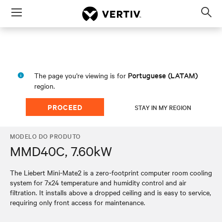
Menu
Op
sea
mod
Portuguese (LATAM)
The page you're viewing is for
region.
PROCEED
STAY IN MY REGION
MODELO DO PRODUTO
MMD40C, 7.60kW
The Liebert Mini-Mate2 is a zero-footprint computer room cooling
system for 7x24 temperature and humidity control and air
filtration. It installs above a dropped ceiling and is easy to service,
requiring only front access for maintenance.