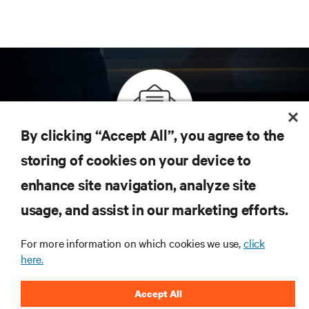
By clicking “Accept All”, you agree to the
Inscreva-se para obter as últimas tendências em
storing of cookies on your device to
tecnologia
enhance site navigation, analyze site
Receba atualizações regulares sobre os tópicos
usage, and assist in our marketing efforts.
mais importantes da indústria, com as discussões
mais recentes e insights de especialistas sobre
gerenciamento de infraestrutura e de data center.
For more information on which cookies we use,
click
here.
INSCREVA-SE AGORA
Accept All