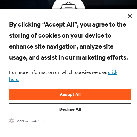
By clicking “Accept All”, you agree to the
Inscreva-se para obter as últimas tendências em
storing of cookies on your device to
tecnologia
enhance site navigation, analyze site
Receba atualizações regulares sobre os tópicos
usage, and assist in our marketing efforts.
mais importantes da indústria, com as discussões
mais recentes e insights de especialistas sobre
gerenciamento de infraestrutura e de data center.
For more information on which cookies we use,
click
here.
INSCREVA-SE AGORA
Accept All
Decline All
MANAGE COOKIES