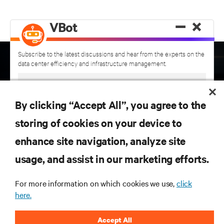
−
×
VBot
Subscribe to the latest discussions and hear from the experts on the
data center efficiency and infrastructure management.
By clicking “Accept All”, you agree to the
Inscreva-se para obter as últimas tendências em
storing of cookies on your device to
tecnologia
enhance site navigation, analyze site
Receba atualizações regulares sobre os tópicos
usage, and assist in our marketing efforts.
mais importantes da indústria, com as discussões
mais recentes e insights de especialistas sobre
gerenciamento de infraestrutura e de data center.
For more information on which cookies we use,
click
PRIVACY NOTICE CONSENT
here.
Having received and read this
privacy notice
on personal data processing
INSCREVA-SE AGORA
(provided in accordance with
Article 13 of EU Regulation 679/2016
),
I consent
to
:
Accept All
The processing of my personal data for marketing purposes, including