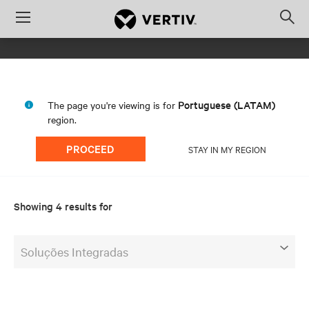
Menu
Op
sea
mod
Portuguese (LATAM)
The page you're viewing is for
region.
PROCEED
STAY IN MY REGION
Showing 4 results for
Soluções Integradas