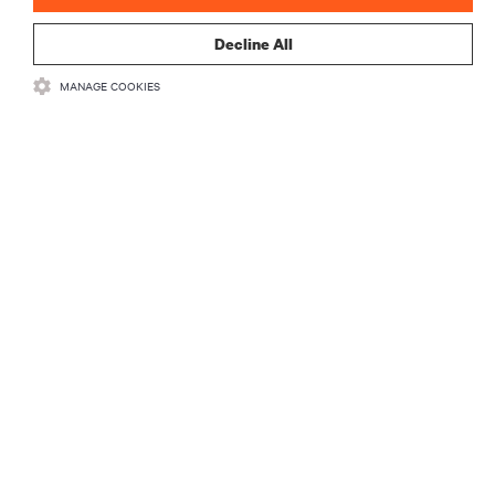
staying informed by email about industry trends, events, offers and product
launches.
Decline All
MANAGE COOKIES
ACCEPT THE TERMS AND START
RECURSOS
SUPORTE
CORPORATIVO
CONECTE-SE CONOSCO