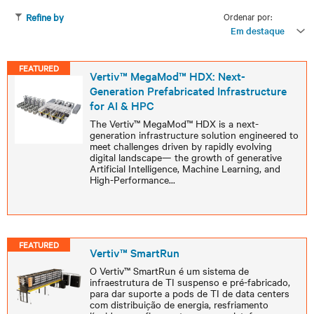
Ordenar por:
Refine by
Em destaque
FEATURED
Vertiv™ MegaMod™ HDX: Next-
Generation Prefabricated Infrastructure
for AI & HPC
The Vertiv™ MegaMod™ HDX is a next-
generation infrastructure solution engineered to
meet challenges driven by rapidly evolving
digital landscape— the growth of generative
Artificial Intelligence, Machine Learning, and
High-Performance
...
FEATURED
Vertiv™ SmartRun
O Vertiv™ SmartRun é um sistema de
infraestrutura de TI suspenso e pré-fabricado,
para dar suporte a pods de TI de data centers
com distribuição de energia, resfriamento