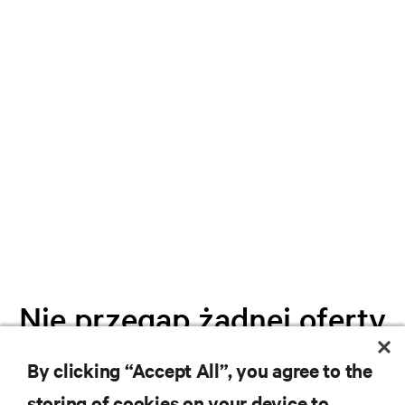
Nie przegap żadnej oferty
By clicking “Accept All”, you agree to the
Dołącz do naszej listy mailingowej i
storing of cookies on your device to
otrzymuj najnowsze informacje o