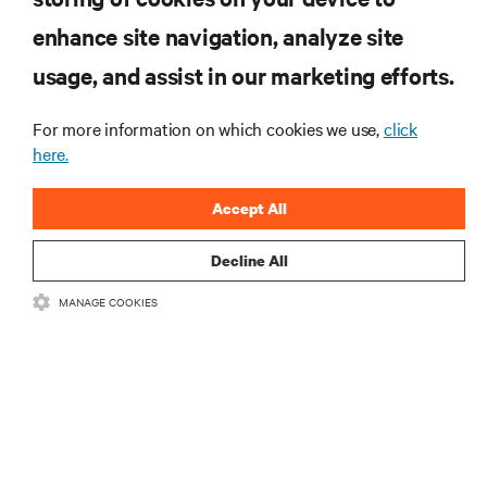
produktach oraz aktualności branżowe
enhance site navigation, analyze site
od Vertiv.
usage, and assist in our marketing efforts.
For more information on which cookies we use,
click
here.
ZAREJESTRUJ SIĘ
Accept All
Decline All
MANAGE COOKIES
ZASOBY