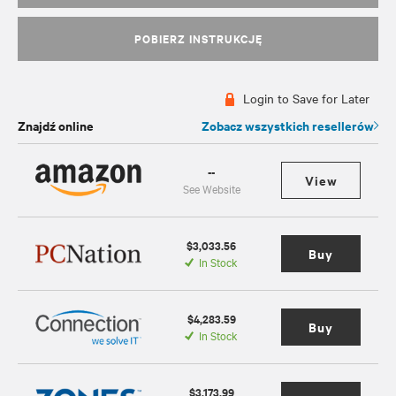
POBIERZ INSTRUKCJĘ
Login to Save for Later
Znajdź online
Zobacz wszystkich resellerów
--
View
See Website
$3,033.56
Buy
In Stock
$4,283.59
Buy
In Stock
$3,173.99