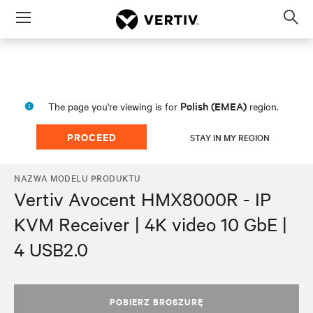
Menu
Op
sea
mod
Polish (EMEA)
The page you're viewing is for
region.
PROCEED
STAY IN MY REGION
NAZWA MODELU PRODUKTU
Vertiv Avocent HMX8000R - IP
KVM Receiver | 4K video 10 GbE |
4 USB2.0
POBIERZ BROSZURĘ