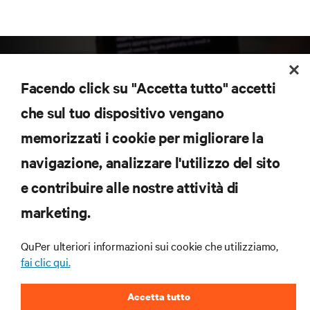
Facendo click su "Accetta tutto" accetti
che sul tuo dispositivo vengano
memorizzati i cookie per migliorare la
Iscriviti per scoprire le ultime tendenze
navigazione, analizzare l'utilizzo del sito
tecnologiche
Ricevi aggiornamenti regolari sugli argomenti più
e contribuire alle nostre attività di
importanti del settore, con le discussioni più recenti
marketing.
e gli approfondimenti degli esperti sulla gestione di
data center e infrastrutture.
QuPer ulteriori informazioni sui cookie che utilizziamo,
ISCRIVITI SUBITO
fai clic qui.
Accetta tutto